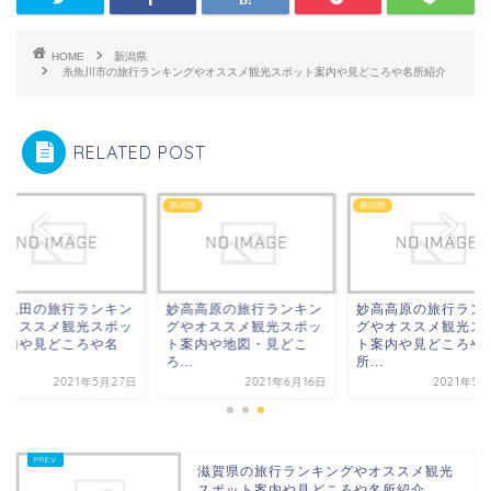
HOME
新潟県
糸魚川市の旅行ランキングやオススメ観光スポット案内や見どころや名所紹介
RELATED POST
県
新潟県
新潟県
潟亀田の旅行ランキン
妙高高原の旅行ランキン
妙高高原の旅行ラン
やオススメ観光スポッ
グやオススメ観光スポッ
グやオススメ観光ス
案内や見どころや名
ト案内や地図・見どこ
ト案内や見どころや
.
ろ...
所...
2021年5月27日
2021年6月16日
2021年5
滋賀県の旅行ランキングやオススメ観光
スポット案内や見どころや名所紹介