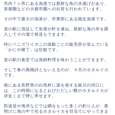
市内７ヶ所にある漁港では新鮮な魚の水揚げがあり、
首都圏などの大都市圏への出荷も行われています。
その中で最大の漁港が、市東部にある能生漁港です。
道の駅に併設して魚屋が軒を連ね、新鮮な海の幸を購
入してその場で発送もできます。
特にベニズワイガニの漁船ごとの販売所が並んでいる
「かにや横丁」は壮観です。
道の駅の食堂では漁師料理を味わうことができます。
そして春の風物詩ともいえるのが、４月のホタルイカ
です。
南にある長野県の白馬村に源を発する姫川の河口に
は、この時期になるとおびただしい数のホタルイカが
岸近くまで押し寄せます。
防波堤や海岸などでは網をもった多くの釣り人が、夜
明けに海の中で光るホタルイカを目当てにやってきま