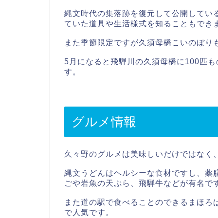
縄文時代の集落跡を復元して公開してい
ていた道具や生活様式を知ることもでき
また季節限定ですが久須母橋こいのぼり
5月になると飛騨川の久須母橋に100匹
す。
グルメ情報
久々野のグルメは美味しいだけではなく
縄文うどんはヘルシーな食材ですし、薬
ごや岩魚の天ぷら、飛騨牛などが有名で
また道の駅で食べることのできるまほろ
で人気です。