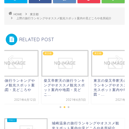
HOME
東京都
上野の旅行ランキングやオススメ観光スポット案内や見どころや名所紹介
RELATED POST
都
東京都
東京都
居の旅行ランキングや
柴又帝釈天の旅行ランキ
東京の柴又帝釈天の
ススメ観光スポット案
ングやオススメ観光スポ
ランキングやオスス
や地図・見どころや
ット案内や地図・見ど
光スポット案内や地
.
こ...
図・...
2021年6月12日
2021年6月5日
2021年6
城崎温泉の旅行ランキングやオススメ観
光スポット案内や見どころや名所紹介