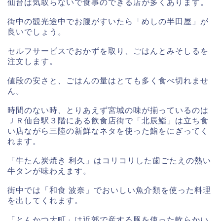
仙台は気取らないで食事のできる店が多くあります。
街中の観光途中でお腹がすいたら「めしの半田屋」が
良いでしょう。
セルフサービスでおかずを取り、ごはんとみそしるを
注文します。
値段の安さと、ごはんの量はとても多く食べ切れませ
ん。
時間のない時、とりあえず宮城の味が揃っているのは
ＪＲ仙台駅３階にある飲食店街で「北辰鮨」は立ち食
い店ながら三陸の新鮮なネタを使った鮨をにぎってく
れます。
「牛たん炭焼き 利久」はコリコリした歯ごたえの熱い
牛タンが味わえます。
街中では「和食 波奈」でおいしい魚介類を使った料理
を出してくれます。
「とんかつ大町」は近郊で産する豚を使った軟らかい