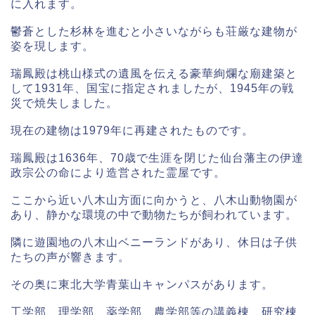
に入れます。
鬱蒼とした杉林を進むと小さいながらも荘厳な建物が
姿を現します。
瑞鳳殿は桃山様式の遺風を伝える豪華絢爛な廟建築と
して1931年、国宝に指定されましたが、1945年の戦
災で焼失しました。
現在の建物は1979年に再建されたものです。
瑞鳳殿は1636年、70歳で生涯を閉じた仙台藩主の伊達
政宗公の命により造営された霊屋です。
ここから近い八木山方面に向かうと、八木山動物園が
あり、静かな環境の中で動物たちが飼われています。
隣に遊園地の八木山ベニーランドがあり、休日は子供
たちの声が響きます。
その奥に東北大学青葉山キャンパスがあります。
工学部、理学部、薬学部、農学部等の講義棟、研究棟