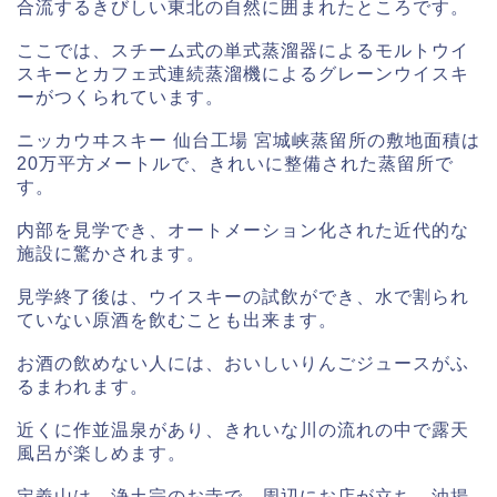
合流するきびしい東北の自然に囲まれたところです。
ここでは、スチーム式の単式蒸溜器によるモルトウイ
スキーとカフェ式連続蒸溜機によるグレーンウイスキ
ーがつくられています。
ニッカウヰスキー 仙台工場 宮城峡蒸留所の敷地面積は
20万平方メートルで、きれいに整備された蒸留所で
す。
内部を見学でき、オートメーション化された近代的な
施設に驚かされます。
見学終了後は、ウイスキーの試飲ができ、水で割られ
ていない原酒を飲むことも出来ます。
お酒の飲めない人には、おいしいりんごジュースがふ
るまわれます。
近くに作並温泉があり、きれいな川の流れの中で露天
風呂が楽しめます。
定義山は、浄土宗のお寺で、周辺にお店が立ち、油揚