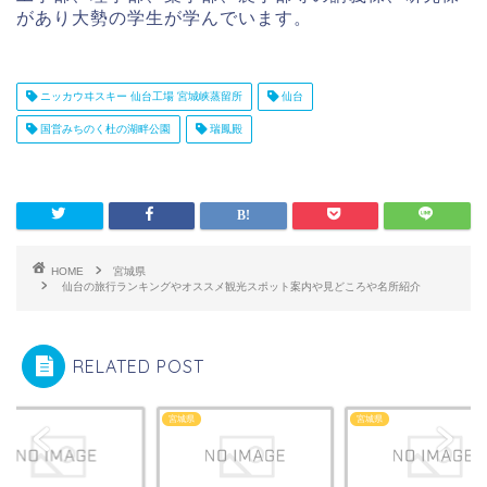
があり大勢の学生が学んでいます。
ニッカウヰスキー 仙台工場 宮城峡蒸留所
仙台
国営みちのく杜の湖畔公園
瑞鳳殿
HOME
宮城県
仙台の旅行ランキングやオススメ観光スポット案内や見どころや名所紹介
RELATED POST
県
宮城県
宮城県