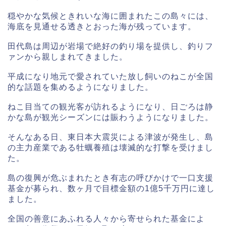
穏やかな気候ときれいな海に囲まれたこの島々には、
海底を見通せる透きとおった海が残っています。
田代島は周辺が岩場で絶好の釣り場を提供し、釣りフ
ァンから親しまれてきました。
平成になり地元で愛されていた放し飼いのねこが全国
的な話題を集めるようになりました。
ねこ目当ての観光客が訪れるようになり、日ごろは静
かな島が観光シーズンには賑わうようになりました。
そんなある日、東日本大震災による津波が発生し、島
の主力産業である牡蠣養殖は壊滅的な打撃を受けまし
た。
島の復興が危ぶまれたとき有志の呼びかけで一口支援
基金が募られ、数ヶ月で目標金額の1億5千万円に達し
ました。
全国の善意にあふれる人々から寄せられた基金によ