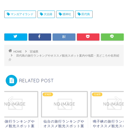
マンガアイランド
大泊港
猫神社
田代島
HOME
宮城県
田代島の旅行ランキングやオススメ観光スポット案内や地図・見どころや名所紹
介
RELATED POST
県
宮城県
宮城県
津の旅行ランキングや
仙台の旅行ランキングや
鳴子峡の旅行ランキ
ススメ観光スポット案
オススメ観光スポット案
やオススメ観光スポ