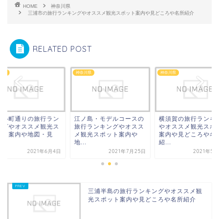
HOME
神奈川県
三浦市の旅行ランキングやオススメ観光スポット案内や見どころや名所紹介
RELATED POST
川県
神奈川県
神奈川県
倉小町通りの旅行ラン
江ノ島・モデルコースの
横須賀の旅行ランキ
ングやオススメ観光ス
旅行ランキングやオスス
やオススメ観光スポ
ット案内や地図・見
メ観光スポット案内や
案内や見どころや名
.
地...
紹...
2021年6月4日
2021年7月25日
2021年5
三浦半島の旅行ランキングやオススメ観
光スポット案内や見どころや名所紹介