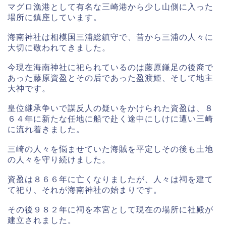
マグロ漁港として有名な三崎港から少し山側に入った
場所に鎮座しています。
海南神社は相模国三浦総鎮守で、昔から三浦の人々に
大切に敬われてきました。
今現在海南神社に祀られているのは藤原鎌足の後裔で
あった藤原資盈とその后であった盈渡姫、そして地主
大神です。
皇位継承争いで謀反人の疑いをかけられた資盈は、８
６４年に新たな任地に船で赴く途中にしけに遭い三崎
に流れ着きました。
三崎の人々を悩ませていた海賊を平定しその後も土地
の人々を守り続けました。
資盈は８６６年に亡くなりましたが、人々は祠を建て
て祀り、それが海南神社の始まりです。
その後９８２年に祠を本宮として現在の場所に社殿が
建立されました。