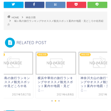
HOME
神奈川県
城ヶ島の旅行ランキングやオススメ観光スポット案内や地図・見どころや名所紹
介
RELATED POST
川県
神奈川県
神奈川県
浦半島の旅行ランキン
横浜中華街の旅行ランキ
神奈川大山の旅行ラ
やオススメ観光スポッ
ングやオススメ観光スポ
ングやオススメ観光
案内や見どころや名
ット案内や地図・見ど
ット案内や地図・見
.
こ...
こ...
2021年5月27日
2021年6月8日
2021年7