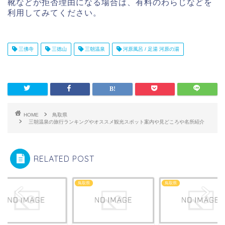
靴などが拒否理由になる場合は、有料のわらじなどを
利用してみてください。
三佛寺
三徳山
三朝温泉
河原風呂 / 足湯 河原の湯
HOME
鳥取県
三朝温泉の旅行ランキングやオススメ観光スポット案内や見どころや名所紹介
RELATED POST
県
鳥取県
鳥取県