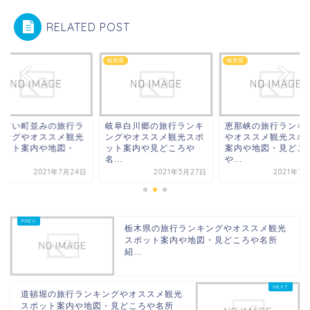
RELATED POST
県
岐阜県
岐阜県
山古い町並みの旅行ラ
岐阜白川郷の旅行ランキ
恵那峡の旅行ランキ
キングやオススメ観光
ングやオススメ観光スポ
やオススメ観光スポ
ポット案内や地図・
ット案内や見どころや
案内や地図・見どこ
.
名...
や...
2021年7月24日
2021年5月27日
2021年7
栃木県の旅行ランキングやオススメ観光
スポット案内や地図・見どころや名所
紹...
道頓堀の旅行ランキングやオススメ観光
スポット案内や地図・見どころや名所