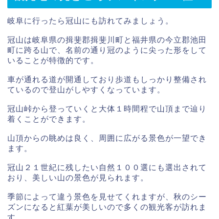
岐阜に行ったら冠山にも訪れてみましょう。
冠山は岐阜県の揖斐郡揖斐川町と福井県の今立郡池田
町に跨る山で、名前の通り冠のように尖った形をして
いることが特徴的です。
車が通れる道が開通しており歩道もしっかり整備され
ているので登山がしやすくなっています。
冠山峠から登っていくと大体１時間程で山頂まで辿り
着くことができます。
山頂からの眺めは良く、周囲に広がる景色が一望でき
ます。
冠山２１世紀に残したい自然１００選にも選出されて
おり、美しい山の景色が見られます。
季節によって違う景色を見せてくれますが、秋のシー
ズンになると紅葉が美しいので多くの観光客が訪れま
す。