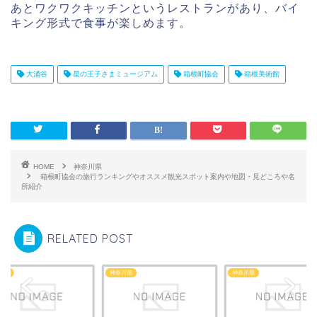
あとワクワクキッチンというレストランがあり、バイ
キング形式で食事が楽しめます。
大涌谷
星の王子さまミュージアム
箱根町協会
箱根美術館
HOME
神奈川県
箱根町協会の旅行ランキングやオススメ観光スポット案内や地図・見どころや名
所紹介
RELATED POST
川県
神奈川県
神奈川県