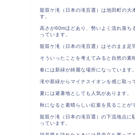
龍双ケ滝（日本の滝百選）は池田町の大本
す。
高さが60mほどあり、勢いよく流れ落ち
っています。
龍双ケ滝（日本の滝百選）はそのまま足
そういったことを考えてみると自然の素
春には新緑が綺麗な場所になっています
滝や新緑からマイナスイオンを感じ取っ
夏には避暑地としても人気があります。
秋になると素晴らしい紅葉を見ることが
龍双ケ滝（日本の滝百選）の下流地点に
っています。
福井県を訪れたときには是非立ち寄って