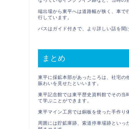
なっているインクライン跡など、当時の
端出場から東平へは道路幅が狭く、車で
行しています。
バスはガイド付きで、より詳しい話を聞
まとめ
東平に採鉱本部があったころは、社宅の
賑わいを見せたといいます。
東平記念館では東平歴史資料館でその当
て学ぶことができます。
東平マイン工房では銅板を使った手作り
周囲には貯鉱庫跡、索道停車場跡といっ