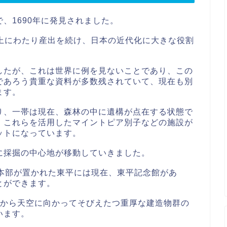
、1690年に発見されました。
年以上にわたり産出を続け、日本の近代化に大きな役割
したが、これは世界に例を見ないことであり、この
であろう貴重な資料が多数残されていて、現在も別
ます。
り、一帯は現在、森林の中に遺構が点在する状態で
、これらを活用したマイントピア別子などの施設が
ットになっています。
に採掘の中心地が移動していきました。
掘本部が置かれた東平には現在、東平記念館があ
とができます。
中から天空に向かってそびえたつ重厚な建造物群の
います。