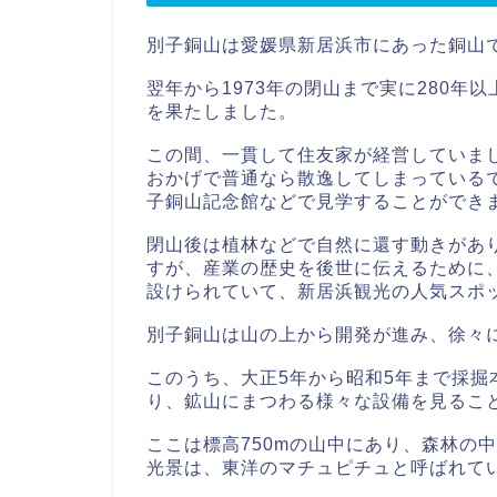
別子銅山は愛媛県新居浜市にあった銅山で
翌年から1973年の閉山まで実に280
を果たしました。
この間、一貫して住友家が経営していま
おかげで普通なら散逸してしまっている
子銅山記念館などで見学することができ
閉山後は植林などで自然に還す動きがあ
すが、産業の歴史を後世に伝えるために
設けられていて、新居浜観光の人気スポ
別子銅山は山の上から開発が進み、徐々
このうち、大正5年から昭和5年まで採
り、鉱山にまつわる様々な設備を見るこ
ここは標高750mの山中にあり、森林の
光景は、東洋のマチュピチュと呼ばれて