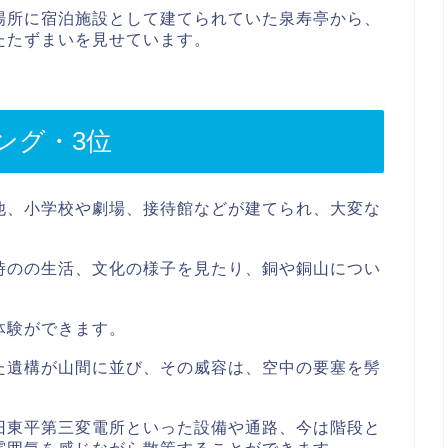
場所に宿泊施設として建てられていた泉寿亭から、
たたずまいを見せています。
ング・3位
他、小学校や劇場、接待館などが建てられ、大変な
時のの生活、文化の様子を見たり、銅や銅山につい
体験ができます。
た遺構が山間に並び、その威容は、空中の要塞を髣
旧東平第三変電所といった設備や通路、今は階段と