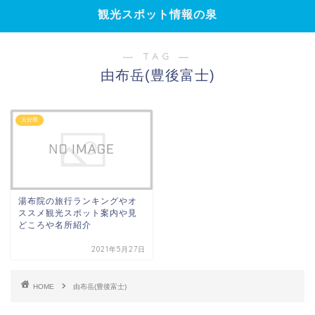
観光スポット情報の泉
― TAG ―
由布岳(豊後富士)
大分県
湯布院の旅行ランキングやオ
ススメ観光スポット案内や見
どころや名所紹介
2021年5月27日
HOME
由布岳(豊後富士)