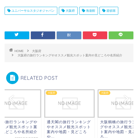
ユニバーサルスタジオジャパン
大阪府
海遊館
道頓堀
HOME
大阪府
大阪府の旅行ランキングやオススメ観光スポット案内や見どころや名所紹介
RELATED POST
府
大阪府
大阪府
田の旅行ランキングや
通天閣の旅行ランキング
大阪鶴橋の旅行ラン
ススメ観光スポット案
やオススメ観光スポット
グやオススメ観光ス
や見どころや名所紹介
案内や地図・見どころ
ト案内や地図・見ど
や...
ろ...