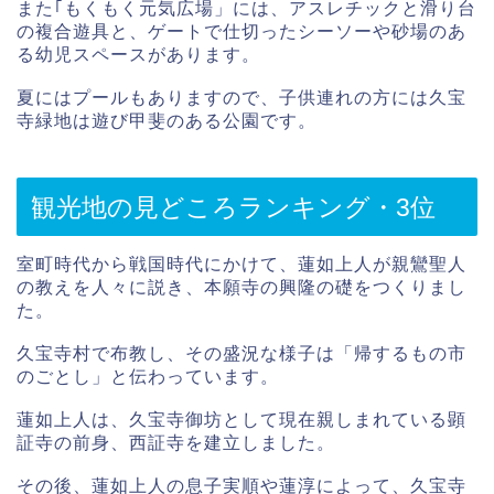
また｢もくもく元気広場」には、アスレチックと滑り台
の複合遊具と、ゲートで仕切ったシーソーや砂場のあ
る幼児スペースがあります。
夏にはプールもありますので、子供連れの方には久宝
寺緑地は遊び甲斐のある公園です。
観光地の見どころランキング・3位
室町時代から戦国時代にかけて、蓮如上人が親鸞聖人
の教えを人々に説き、本願寺の興隆の礎をつくりまし
た。
久宝寺村で布教し、その盛況な様子は「帰するもの市
のごとし」と伝わっています。
蓮如上人は、久宝寺御坊として現在親しまれている顕
証寺の前身、西証寺を建立しました。
その後、蓮如上人の息子実順や蓮淳によって、久宝寺