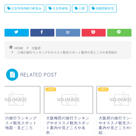
久宝寺寺内町の町並み
久宝寺緑地
八尾
旧植田家住宅
HOME
大阪府
八尾の旅行ランキングやオススメ観光スポット案内や見どころや名所紹介
RELATED POST
府
大阪府
大阪府
阪市の旅行ランキング
大阪梅田の旅行ランキン
大阪府の旅行ランキ
オススメ観光スポット
グやオススメ観光スポッ
やオススメ観光スポ
内や地図・見どころ
ト案内や見どころや名
案内や見どころや名
.
所...
紹...