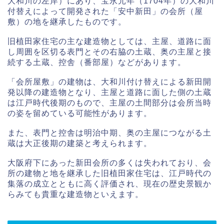
大和川の左岸）にあり、宝永元年（1704年）の大和川
付替えによって開発された「安中新田」の会所（屋
敷）の地を継承したものです。
旧植田家住宅の主な建造物としては、主屋、道路に面
し周囲を区切る表門とその右脇の土蔵、奥の主屋と接
続する土蔵、控舎（番部屋）などがあります。
「会所屋敷」の建物は、大和川付け替えによる新田開
発以降の建造物となり、主屋と道路に面した側の土蔵
は江戸時代後期のもので、主屋の土間部分は会所当時
の姿を留めている可能性があります。
また、表門と控舎は明治中期、奥の主屋につながる土
蔵は大正後期の建築と考えられます。
大阪府下にあった新田会所の多くは失われており、会
所の建物と地を継承した旧植田家住宅は、江戸時代の
集落の成立とともに高く評価され、現在の歴史景観か
らみても貴重な建造物といえます。