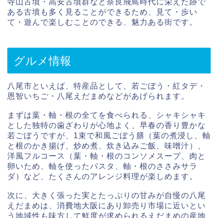
寺山古墳・高安古墳群など奈良飛鳥時代に栄えた跡で
ある古墳も多く見ることができるため、見て・歩い
て・遊んで楽しむことのできる、魅力ある街です。
グルメ情報
八尾市といえば、特産品として、若ごぼう・紅タデ・
恩智いちご・八尾えだまめなどがあげられます。
まずは葉・軸・根の全てを食べられる、シャキシャキ
とした独特の歯ざわりが心地よく、早春の香り豊かな
若ごぼうですが、1束で和風ごぼう膳（葉の煮浸し、軸
と根のかき揚げ、炒め煮、炊き込みご飯、味噌汁）、
洋風フルコース（葉・軸・根のコンソメスープ、肉と
卵いため、軸を使ったパスタ、軸・根のささみサラ
ダ）など、たくさんのアレンジ料理が楽しめます。
次に、大きく張った実とたっぷりの甘みが自慢の八尾
えだまめは、消費地大阪にあり卸売り市場に近いとい
う地域性も味方して鮮度が求められるえだまめの産地