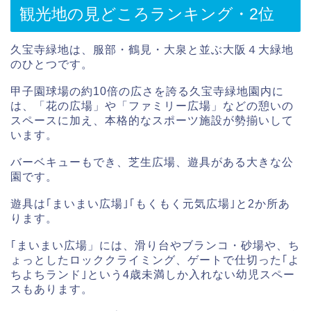
観光地の見どころランキング・2位
久宝寺緑地は、服部・鶴見・大泉と並ぶ大阪４大緑地
のひとつです。
甲子園球場の約10倍の広さを誇る久宝寺緑地園内に
は、「花の広場」や「ファミリー広場」などの憩いの
スペースに加え、本格的なスポーツ施設が勢揃いして
います。
バーベキューもでき、芝生広場、遊具がある大きな公
園です。
遊具は｢まいまい広場｣｢もくもく元気広場｣と2か所あ
ります。
｢まいまい広場」には、滑り台やブランコ・砂場や、ち
ょっとしたロッククライミング、ゲートで仕切った｢よ
ちよちランド｣という4歳未満しか入れない幼児スペー
スもあります。