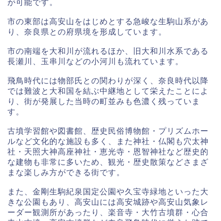
が可能です。
市の東部は高安山をはじめとする急峻な生駒山系があ
り、奈良県との府県境を形成しています。
市の南端を大和川が流れるほか、旧大和川水系である
長瀬川、玉串川などの小河川も流れています。
飛鳥時代には物部氏との関わりが深く、奈良時代以降
では難波と大和国を結ぶ中継地として栄えたことによ
り、街が発展した当時の町並みも色濃く残っていま
す。
古墳学習館や図書館、歴史民俗博物館・プリズムホー
ルなど文化的な施設も多く、また神社・仏閣も穴太神
社・天照大神高座神社・恵光寺・恩智神社など歴史的
な建物も非常に多いため、観光・歴史散策などさまざ
まな楽しみ方ができる街です。
また、金剛生駒紀泉国定公園や久宝寺緑地といった大
きな公園もあり、高安山には高安城跡や高安山気象レ
ーダー観測所があったり、楽音寺・大竹古墳群・心合