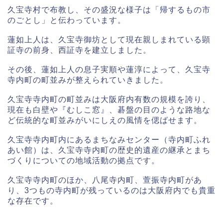
久宝寺村で布教し、その盛況な様子は「帰するもの市
のごとし」と伝わっています。
蓮如上人は、久宝寺御坊として現在親しまれている顕
証寺の前身、西証寺を建立しました。
その後、蓮如上人の息子実順や蓮淳によって、久宝寺
寺内町の町並みが整えられていきました。
久宝寺寺内町の町並みは大阪府内有数の規模を誇り、
現在も白壁や『むしこ窓』、碁盤の目のような路地な
ど伝統的な町並みがいにしえの風情を偲ばせます。
久宝寺寺内町内にあるまちなみセンター（寺内町ふれ
あい館）は、久宝寺寺内町の歴史的遺産の継承とまち
づくりについての地域活動の拠点です。
久宝寺寺内町のほか、八尾寺内町、萱振寺内町があ
り、3つもの寺内町が残っているのは大阪府内でも貴重
な存在です。