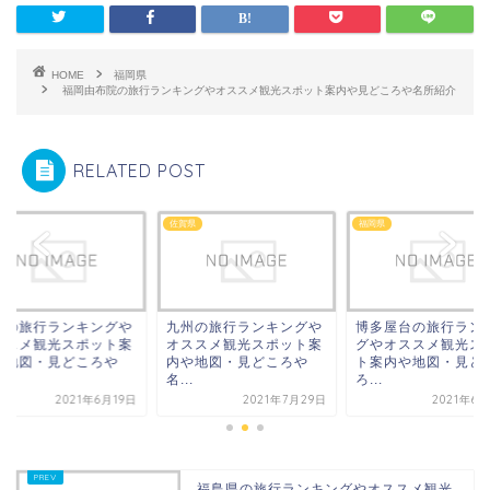
HOME
福岡県
福岡由布院の旅行ランキングやオススメ観光スポット案内や見どころや名所紹介
RELATED POST
県
佐賀県
福岡県
岡の旅行ランキングや
九州の旅行ランキングや
博多屋台の旅行ラン
ススメ観光スポット案
オススメ観光スポット案
グやオススメ観光ス
や地図・見どころや
内や地図・見どころや
ト案内や地図・見ど
.
名...
ろ...
2021年6月19日
2021年7月29日
2021年6
福島県の旅行ランキングやオススメ観光