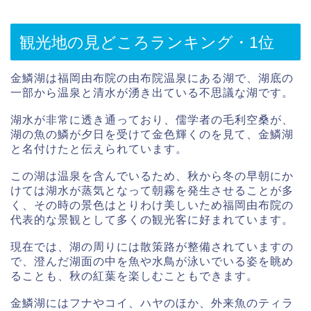
観光地の見どころランキング・1位
金鱗湖は福岡由布院の由布院温泉にある湖で、湖底の
一部から温泉と清水が湧き出ている不思議な湖です。
湖水が非常に透き通っており、儒学者の毛利空桑が、
湖の魚の鱗が夕日を受けて金色輝くのを見て、金鱗湖
と名付けたと伝えられています。
この湖は温泉を含んでいるため、秋から冬の早朝にか
けては湖水が蒸気となって朝霧を発生させることが多
く、その時の景色はとりわけ美しいため福岡由布院の
代表的な景観として多くの観光客に好まれています。
現在では、湖の周りには散策路が整備されていますの
で、澄んだ湖面の中を魚や水鳥が泳いでいる姿を眺め
ることも、秋の紅葉を楽しむこともできます。
金鱗湖にはフナやコイ、ハヤのほか、外来魚のティラ