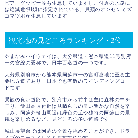
ピア、グッピー等も生息していますし、付近の水路に
は絶滅危惧I類に指定されている、貝類のオンセンミズ
ゴマツボが生息しています。
観光地の見どころランキング・2位
やまなみハイウェイは、大分県道・熊本県道11号別府
一の宮線の愛称で、日本百名道の一つです。
大分県別府市から熊本県阿蘇市一の宮町宮地に至る主
要地方道であり、日本でも有数のワインディングロー
ドです。
景観の良い道路で、別府市から前半は主に森林の中を
走り、飯田高原付近は見晴らしの良い豊かな自然を楽
しみ、阿蘇外輪山周辺は緑色の丘や独特の阿蘇山の景
観を楽しめるなど、見どころの多い道路です。
城山展望台では阿蘇の全景を眺めることができ、ドラ
イブのコースとしてもおすすめです。