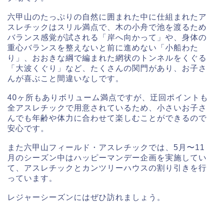
六甲山のたっぷりの自然に囲まれた中に仕組まれたア
スレチックはスリル満点で、木の小舟で池を渡るため
バランス感覚が試される「岸へ向かって」や、身体の
重心バランスを整えないと前に進めない「小船わた
り」、おおきな綱で編まれた網状のトンネルをくぐる
「大波くぐり」など、たくさんの関門があり、お子さ
んが喜ぶこと間違いなしです。
40ヶ所もありボリューム満点ですが、迂回ポイントも
全アスレチックで用意されているため、小さいお子さ
んでも年齢や体力に合わせて楽しむことができるので
安心です。
また六甲山フィールド・アスレチックでは、5月〜11
月のシーズン中はハッピーマンデー企画を実施してい
て、アスレチックとカンツリーハウスの割り引きを行
っています。
レジャーシーズンにはぜひ訪れましょう。