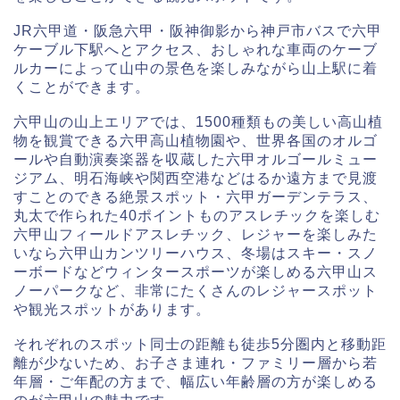
JR六甲道・阪急六甲・阪神御影から神戸市バスで六甲
ケーブル下駅へとアクセス、おしゃれな車両のケーブ
ルカーによって山中の景色を楽しみながら山上駅に着
くことができます。
六甲山の山上エリアでは、1500種類もの美しい高山植
物を観賞できる六甲高山植物園や、世界各国のオルゴ
ールや自動演奏楽器を収蔵した六甲オルゴールミュー
ジアム、明石海峡や関西空港などはるか遠方まで見渡
すことのできる絶景スポット・六甲ガーデンテラス、
丸太で作られた40ポイントものアスレチックを楽しむ
六甲山フィールドアスレチック、レジャーを楽しみた
いなら六甲山カンツリーハウス、冬場はスキー・スノ
ーボードなどウィンタースポーツが楽しめる六甲山ス
ノーパークなど、非常にたくさんのレジャースポット
や観光スポットがあります。
それぞれのスポット同士の距離も徒歩5分圏内と移動距
離が少ないため、お子さま連れ・ファミリー層から若
年層・ご年配の方まで、幅広い年齢層の方が楽しめる