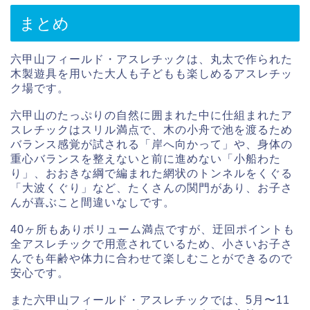
まとめ
六甲山フィールド・アスレチックは、丸太で作られた
木製遊具を用いた大人も子どもも楽しめるアスレチッ
ク場です。
六甲山のたっぷりの自然に囲まれた中に仕組まれたア
スレチックはスリル満点で、木の小舟で池を渡るため
バランス感覚が試される「岸へ向かって」や、身体の
重心バランスを整えないと前に進めない「小船わた
り」、おおきな綱で編まれた網状のトンネルをくぐる
「大波くぐり」など、たくさんの関門があり、お子さ
んが喜ぶこと間違いなしです。
40ヶ所もありボリューム満点ですが、迂回ポイントも
全アスレチックで用意されているため、小さいお子さ
んでも年齢や体力に合わせて楽しむことができるので
安心です。
また六甲山フィールド・アスレチックでは、5月〜11