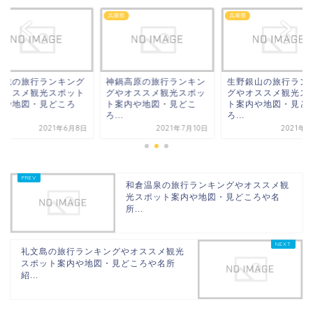
県
兵庫県
兵庫県
路城の旅行ランキング
神鍋高原の旅行ランキン
生野銀山の旅行ラン
オススメ観光スポット
グやオススメ観光スポッ
グやオススメ観光ス
内や地図・見どころ
ト案内や地図・見どこ
ト案内や地図・見ど
.
ろ...
ろ...
2021年6月8日
2021年7月10日
2021年7
和倉温泉の旅行ランキングやオススメ観
光スポット案内や地図・見どころや名
所...
礼文島の旅行ランキングやオススメ観光
スポット案内や地図・見どころや名所
紹...