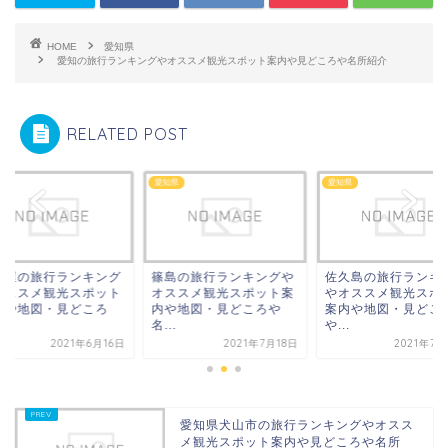
HOME
愛知県
愛知の旅行ランキングやオススメ観光スポット案内や見どころや名所紹介
RELATED POST
県
愛知県
愛知県
古屋の旅行ランキング
篠島の旅行ランキングや
佐久島の旅行ランキ
オススメ観光スポット
オススメ観光スポット案
やオススメ観光スポ
内や地図・見どころ
内や地図・見どころや
案内や地図・見どこ
.
名...
や...
2021年6月16日
2021年7月18日
2021年7月
愛知県犬山市の旅行ランキングやオスス
メ観光スポット案内や見どころや名所