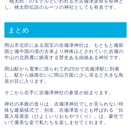
「桃太郎」のモデルといわれる大吉備津彦命を祭神と
し、桃太郎伝説のルーツの神社としても有名です。
まとめ
岡山市北区にある国宝の吉備津神社は、もともと備前
国と備中国の境の古来より神体山とされていた吉備の
中山の北西麓に鎮座する歴史ある由緒ある神社です。
岡山駅から電車に揺られて約20分で吉備津駅に到着
し、駅から線路伝いに岡山方面に少し戻ると大きな鳥
居が目に入ります。
そこから右手に吉備津神社の参道が始まります。
神社の本殿の造りは、吉備津神社でしか見られない特
殊な建築様式で、別名、吉備津造りとも呼ばれる「比
翼入母屋造（ひよくいりおもやづくり）」は、豪壮で
いて優美な姿で私たちを楽しませてくれます。