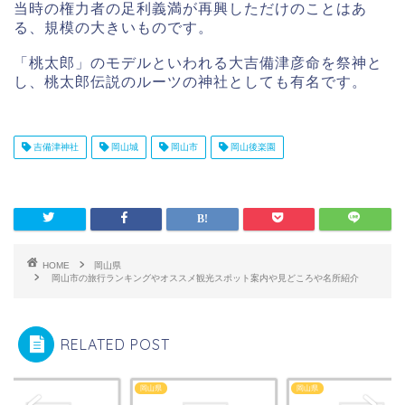
当時の権力者の足利義満が再興しただけのことはあ
る、規模の大きいものです。
「桃太郎」のモデルといわれる大吉備津彦命を祭神と
し、桃太郎伝説のルーツの神社としても有名です。
吉備津神社
岡山城
岡山市
岡山後楽園
HOME
岡山県
岡山市の旅行ランキングやオススメ観光スポット案内や見どころや名所紹介
RELATED POST
県
岡山県
岡山県