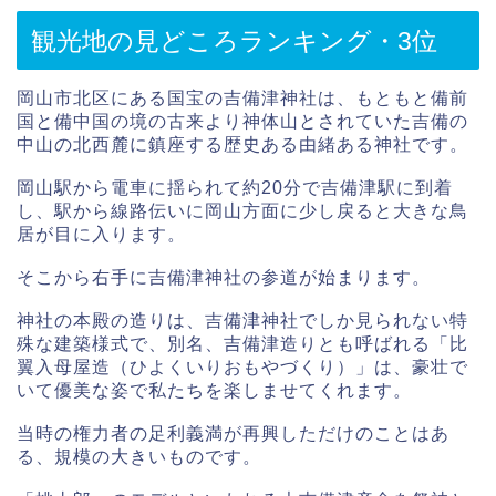
観光地の見どころランキング・3位
岡山市北区にある国宝の吉備津神社は、もともと備前
国と備中国の境の古来より神体山とされていた吉備の
中山の北西麓に鎮座する歴史ある由緒ある神社です。
岡山駅から電車に揺られて約20分で吉備津駅に到着
し、駅から線路伝いに岡山方面に少し戻ると大きな鳥
居が目に入ります。
そこから右手に吉備津神社の参道が始まります。
神社の本殿の造りは、吉備津神社でしか見られない特
殊な建築様式で、別名、吉備津造りとも呼ばれる「比
翼入母屋造（ひよくいりおもやづくり）」は、豪壮で
いて優美な姿で私たちを楽しませてくれます。
当時の権力者の足利義満が再興しただけのことはあ
る、規模の大きいものです。