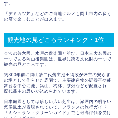
す。
「デミカツ丼」などのご当地グルメも岡山市内の多く
の店で楽しむことが出来ます。
観光地の見どころランキング・1位
金沢の兼六園、水戸の偕楽園と並び、日本三大名園の
一つである岡山後楽園は、世界に誇る文化財の一つで
観光の見どころです。
約300年前に岡山藩二代藩主池田綱政が藩主の安らぎ
の場として作らせた庭園で、主要建造物の延養亭や能
舞台を中心に池、築山、梅林、茶畑などが配置され、
歴代藩主の思いが込められています。
日本庭園としては珍しい広い芝生は、瀬戸内の明るい
気候風土が表現されていて、フランスの旅行ガイド
「ミシュラン・グリーンガイド」でも最高評価を受け