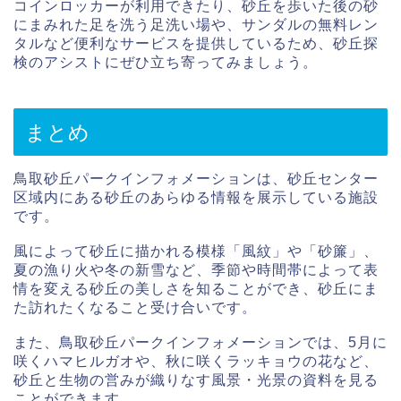
コインロッカーが利用できたり、砂丘を歩いた後の砂
にまみれた足を洗う足洗い場や、サンダルの無料レン
タルなど便利なサービスを提供しているため、砂丘探
検のアシストにぜひ立ち寄ってみましょう。
まとめ
鳥取砂丘パークインフォメーションは、砂丘センター
区域内にある砂丘のあらゆる情報を展示している施設
です。
風によって砂丘に描かれる模様「風紋」や「砂簾」、
夏の漁り火や冬の新雪など、季節や時間帯によって表
情を変える砂丘の美しさを知ることができ、砂丘にま
た訪れたくなること受け合いです。
また、鳥取砂丘パークインフォメーションでは、5月に
咲くハマヒルガオや、秋に咲くラッキョウの花など、
砂丘と生物の営みが織りなす風景・光景の資料を見る
ことができます。