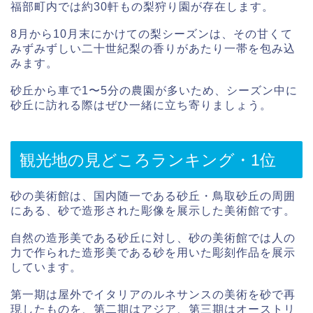
福部町内では約30軒もの梨狩り園が存在します。
8月から10月末にかけての梨シーズンは、その甘くて
みずみずしい二十世紀梨の香りがあたり一帯を包み込
みます。
砂丘から車で1〜5分の農園が多いため、シーズン中に
砂丘に訪れる際はぜひ一緒に立ち寄りましょう。
観光地の見どころランキング・1位
砂の美術館は、国内随一である砂丘・鳥取砂丘の周囲
にある、砂で造形された彫像を展示した美術館です。
自然の造形美である砂丘に対し、砂の美術館では人の
力で作られた造形美である砂を用いた彫刻作品を展示
しています。
第一期は屋外でイタリアのルネサンスの美術を砂で再
現したものを、第二期はアジア、第三期はオーストリ