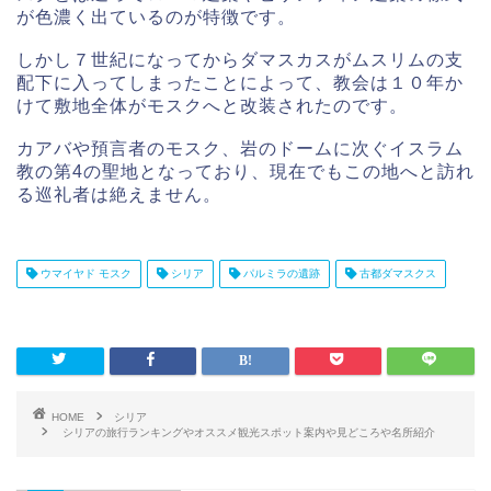
が色濃く出ているのが特徴です。
しかし７世紀になってからダマスカスがムスリムの支
配下に入ってしまったことによって、教会は１０年か
けて敷地全体がモスクへと改装されたのです。
カアバや預言者のモスク、岩のドームに次ぐイスラム
教の第4の聖地となっており、現在でもこの地へと訪れ
る巡礼者は絶えません。
ウマイヤド モスク
シリア
パルミラの遺跡
古都ダマスクス
HOME
シリア
シリアの旅行ランキングやオススメ観光スポット案内や見どころや名所紹介